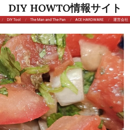
DIY HOWTO情報サイト
DIY Tool
The Man and The Pan
ACE HARDWARE
運営会社