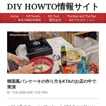
Skip
DIY HOWTO情報サイト
to
content
Home
DIY howto
DIY Tool
The Man and The Pan
ACE HARDWARE
運営会社
DIYプロダクション
韓国風パンケーキの作り方をKTAのお店の中で
実演
IN:
THE MAN AND THE PAN