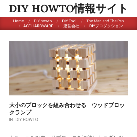
Skip
DIY HOWTO情報サイト
to
content
Home
DIY howto
DIY Tool
The Man and The Pan
ACE HARDWARE
運営会社
DIYプロダクション
大小のブロックを組み合わせる ウッドブロッ
クランプ
IN:
DIY HOWTO