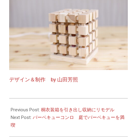
デザイン＆制作 by 山田芳照
2026-
05-
Previous Post:
桐衣装箱を引き出し収納にリモデル
12
Next Post:
バーベキューコンロ 庭でバーベキューを満
喫