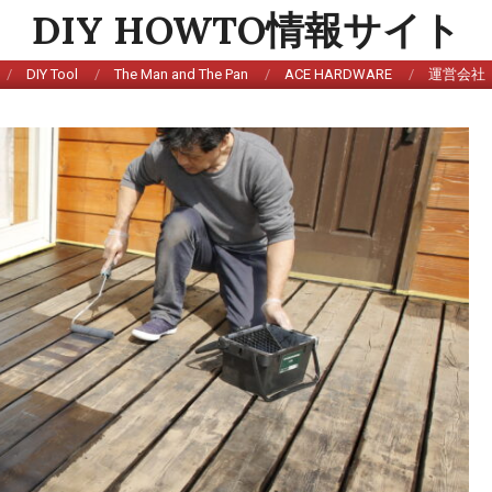
DIY HOWTO情報サイト
DIY Tool
The Man and The Pan
ACE HARDWARE
運営会社