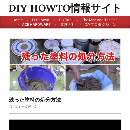
Skip
DIY HOWTO情報サイト
to
content
Home
DIY howto
DIY Tool
The Man and The Pan
ACE HARDWARE
運営会社
DIYプロダクション
残った塗料の処分方法
IN:
DIY HOWTO